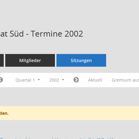
rat Süd - Termine 2002
Mitglieder
Sitzungen
Quartal 1
2002
Aktuell
Gremium au
den.