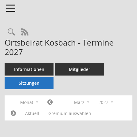
Toggle navigation
Rechercheauswahl
RSS-Feed
Ortsbeirat Kosbach - Termine
2027
Informationen
Mitglieder
Sitzungen
Monat
März
2027
Aktuell
Gremium auswählen