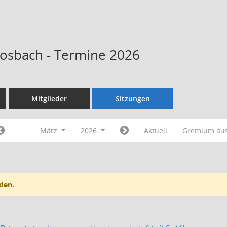
Kosbach - Termine 2026
Mitglieder
Sitzungen
März
2026
Aktuell
Gremium au
den.