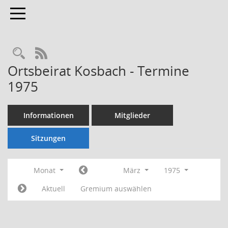
Toggle navigation
Rechercheauswahl
RSS-Feed
Ortsbeirat Kosbach - Termine
1975
Informationen
Mitglieder
Sitzungen
Monat
März
1975
Aktuell
Gremium auswählen