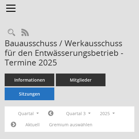
Toggle navigation
Rechercheauswahl
RSS-Feed
Bauausschuss / Werkausschuss
für den Entwässerungsbetrieb -
Termine 2025
Informationen
Mitglieder
Sitzungen
Quartal
Quartal 3
2025
Aktuell
Gremium auswählen