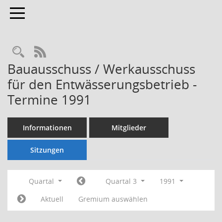
Toggle navigation
Rechercheauswahl
RSS-Feed
Bauausschuss / Werkausschuss
für den Entwässerungsbetrieb -
Termine 1991
Informationen
Mitglieder
Sitzungen
Quartal
Quartal 3
1991
Aktuell
Gremium auswählen