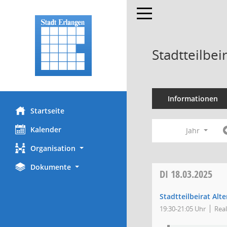
Toggle navigation
Stadtteilbei
Informationen
Startseite
Kalender
Jahr
Organisation
Dokumente
DI
18.03.2025
Stadtteilbeirat Alt
19:30-21:05 Uhr
Real