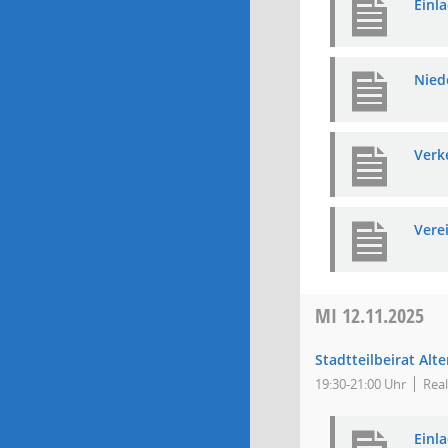
Einl
Niede
Verk
Vere
MI
12.11.2025
Stadtteilbeirat Alt
19:30-21:00 Uhr
Real
Einl