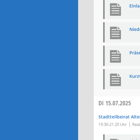
Einl
Niede
Präs
Kurz
DI
15.07.2025
Stadtteilbeirat Alt
19:30-21:20 Uhr
Real