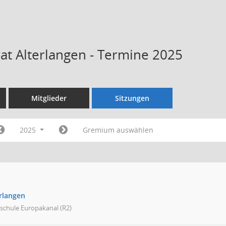
rat Alterlangen - Termine 2025
Mitglieder
Sitzungen
2025
Gremium auswählen
erlangen
schule Europakanal (R2)