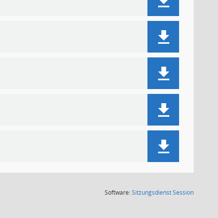
(Wird in
Software:
Sitzungsdienst
Session