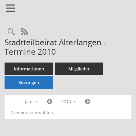
Toggle navigation
Rechercheauswahl
RSS-Feed
Stadtteilbeirat Alterlangen -
Termine 2010
Informationen
Mitglieder
Sitzungen
Jahr
2010
Gremium auswählen