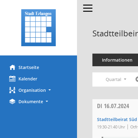
Toggle navigation
Stadtteilbei
Informationen
Startseite
Kalender
Quartal
Organisation
Dokumente
DI
16.07.2024
Stadtteilbeirat Süd
19:30-21:40 Uhr
Otfr