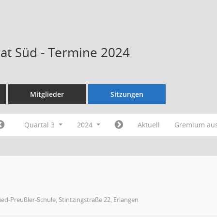
rat Süd - Termine 2024
Mitglieder
Sitzungen
Quartal 3
2024
Aktuell
Gremium au
ied-Preußler-Schule, Stintzingstraße 22, Erlangen