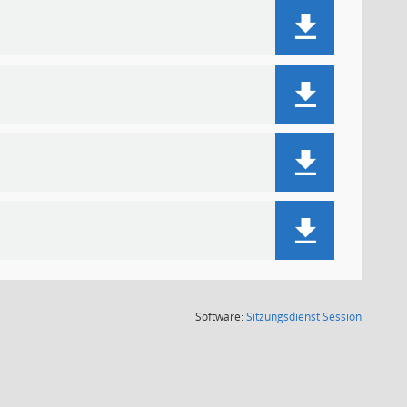
(Wird in
Software:
Sitzungsdienst
Session