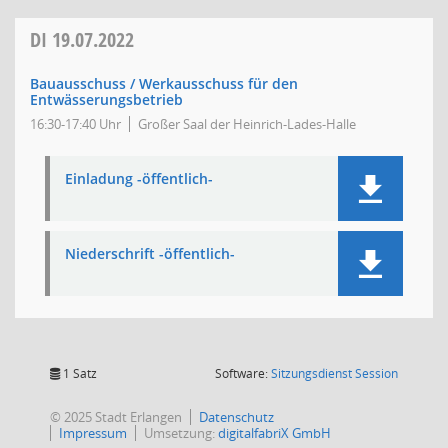
DI
19.07.2022
Bauausschuss / Werkausschuss für den
Entwässerungsbetrieb
16:30-17:40 Uhr
Großer Saal der Heinrich-Lades-Halle
Einladung -öffentlich-
Niederschrift -öffentlich-
(Wird in
1 Satz
Software:
Sitzungsdienst
Session
© 2025 Stadt Erlangen
Datenschutz
Impressum
Umsetzung:
digitalfabriX GmbH