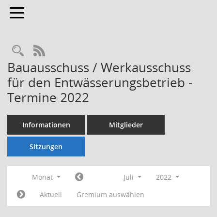
Toggle navigation
Rechercheauswahl
RSS-Feed
Bauausschuss / Werkausschuss
für den Entwässerungsbetrieb -
Termine 2022
Informationen
Mitglieder
Sitzungen
Monat
Juli
2022
Aktuell
Gremium auswählen