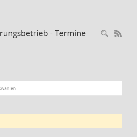
rungsbetrieb - Termine
Recherc
RSS-
swählen