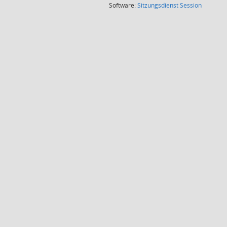
(Wird in
Software:
Sitzungsdienst
Session