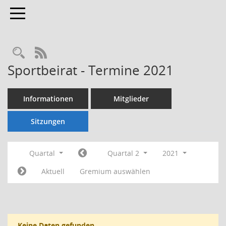
Toggle navigation
Rechercheauswahl
RSS-Feed
Sportbeirat - Termine 2021
Informationen
Mitglieder
Sitzungen
Quartal
Quartal 2
2021
Aktuell
Gremium auswählen
Keine Daten gefunden.