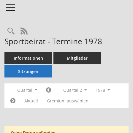
Toggle navigation
Rechercheauswahl
RSS-Feed
Sportbeirat - Termine 1978
Informationen
Mitglieder
Sitzungen
Quartal
Quartal 2
1978
Aktuell
Gremium auswählen
Keine Daten gefunden.