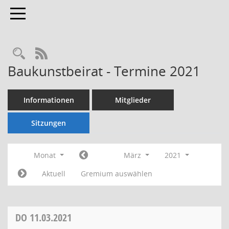
Toggle navigation
Rechercheauswahl
RSS-Feed
Baukunstbeirat - Termine 2021
Informationen
Mitglieder
Sitzungen
Monat
März
2021
Aktuell
Gremium auswählen
DO
11.03.2021