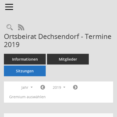
Toggle navigation
Rechercheauswahl
RSS-Feed
Ortsbeirat Dechsendorf - Termine
2019
Informationen
Mitglieder
Sitzungen
Jahr
2019
Gremium auswählen