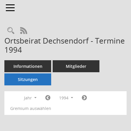
Toggle navigation
Rechercheauswahl
RSS-Feed
Ortsbeirat Dechsendorf - Termine
1994
Informationen
Mitglieder
Sitzungen
Jahr
1994
Gremium auswählen