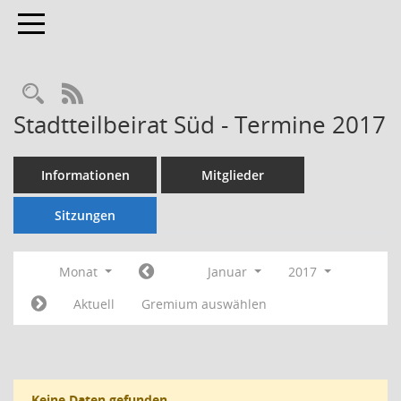
Toggle navigation
Rechercheauswahl
RSS-Feed
Stadtteilbeirat Süd - Termine 2017
Informationen
Mitglieder
Sitzungen
Monat
Januar
2017
Aktuell
Gremium auswählen
Keine Daten gefunden.