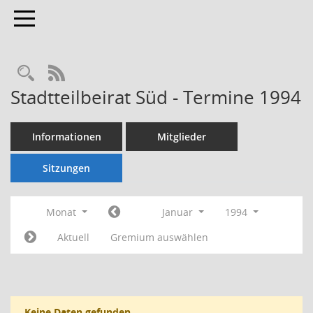
Toggle navigation
Rechercheauswahl
RSS-Feed
Stadtteilbeirat Süd - Termine 1994
Informationen
Mitglieder
Sitzungen
Monat
Januar
1994
Aktuell
Gremium auswählen
Keine Daten gefunden.