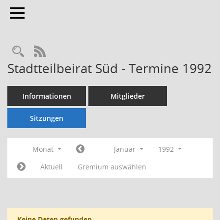
Toggle navigation
Rechercheauswahl
RSS-Feed
Stadtteilbeirat Süd - Termine 1992
Informationen
Mitglieder
Sitzungen
Monat
Januar
1992
Aktuell
Gremium auswählen
Keine Daten gefunden.