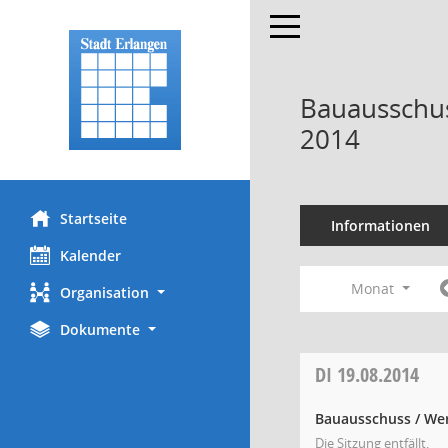
Toggle navigation
Bauausschus
2014
Startseite
Informationen
Kalender
Monat
Organisation
Dokumente
DI
19.08.2014
Bauausschuss / We
Die Sitzung entfällt.