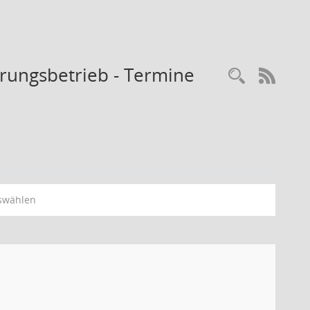
rungsbetrieb - Termine
Recherc
RSS-
swählen