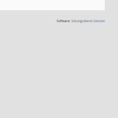
(Wird in
Software:
Sitzungsdienst
Session