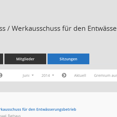
s / Werkausschuss für den Entwässe
Mitglieder
Sitzungen
Juni
2014
Aktuell
Gremium au
rkausschuss für den Entwässerungsbetrieb
saal, Rathaus