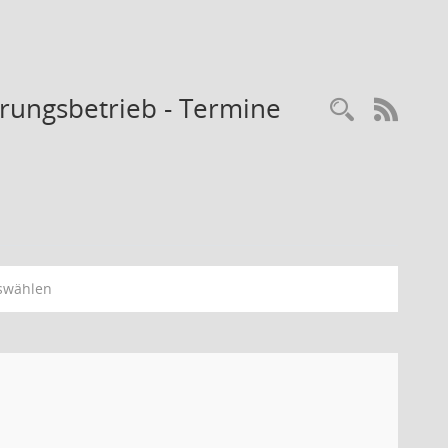
rungsbetrieb - Termine
Recherc
RSS-
swählen