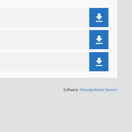
(Wird in
Software:
Sitzungsdienst
Session