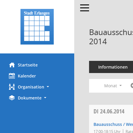
Toggle navigation
Bauausschus
2014
Startseite
Informationen
Kalender
Monat
Organisation
Dokumente
DI
24.06.2014
Bauausschuss / We
17:00-18:15 Uhr
Rats