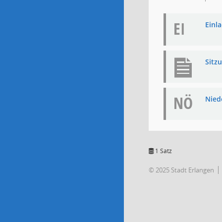
EI
Einla
Sitz
NÖ
Niede
1 Satz
© 2025 Stadt Erlangen