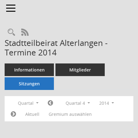
Toggle navigation
Rechercheauswahl
RSS-Feed
Stadtteilbeirat Alterlangen -
Termine 2014
Informationen
Mitglieder
Sitzungen
Quartal
Quartal 4
2014
Aktuell
Gremium auswählen