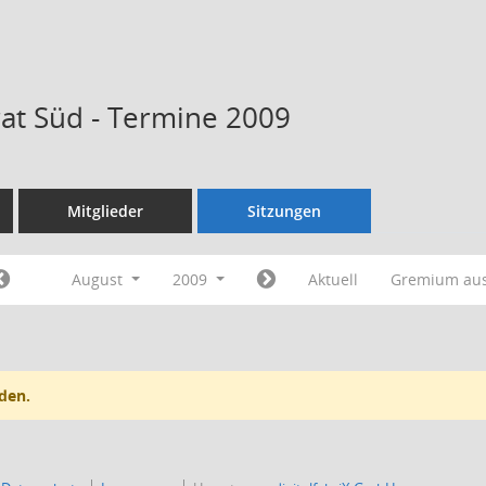
rat Süd - Termine 2009
Mitglieder
Sitzungen
August
2009
Aktuell
Gremium au
den.