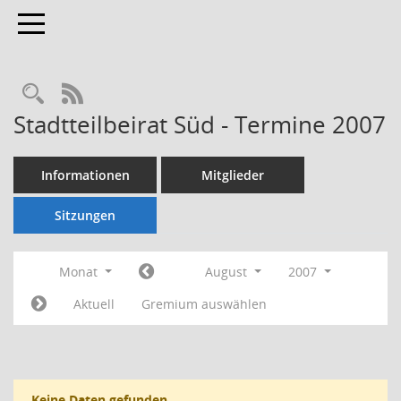
Toggle navigation
Rechercheauswahl
RSS-Feed
Stadtteilbeirat Süd - Termine 2007
Informationen
Mitglieder
Sitzungen
Monat
August
2007
Aktuell
Gremium auswählen
Keine Daten gefunden.