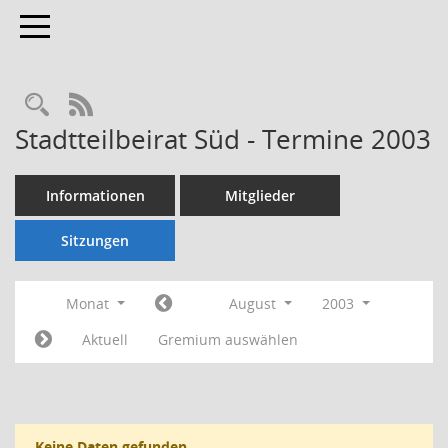
Toggle navigation
Rechercheauswahl
RSS-Feed
Stadtteilbeirat Süd - Termine 2003
Informationen
Mitglieder
Sitzungen
Monat
August
2003
Aktuell
Gremium auswählen
Keine Daten gefunden.