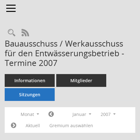
Toggle navigation
Rechercheauswahl
RSS-Feed
Bauausschuss / Werkausschuss
für den Entwässerungsbetrieb -
Termine 2007
Informationen
Mitglieder
Sitzungen
Monat
Januar
2007
Aktuell
Gremium auswählen