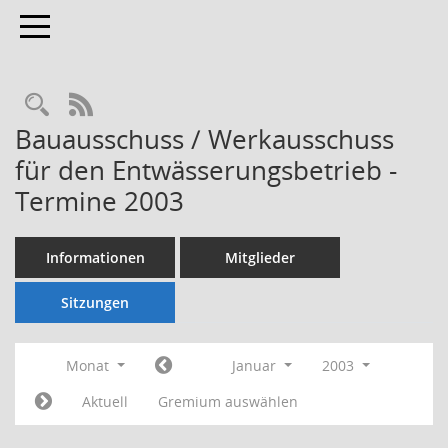
Toggle navigation
Rechercheauswahl
RSS-Feed
Bauausschuss / Werkausschuss
für den Entwässerungsbetrieb -
Termine 2003
Informationen
Mitglieder
Sitzungen
Monat
Januar
2003
Aktuell
Gremium auswählen