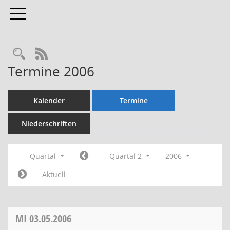
Toggle navigation
Rechercheauswahl
RSS-Feed
Termine 2006
Kalender
Termine
Niederschriften
Quartal
Quartal 2
2006
Aktuell
MI
03.05.2006