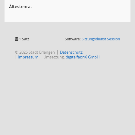
Ältestenrat
(Wird in
1 Satz
Software:
Sitzungsdienst
Session
© 2025 Stadt Erlangen
Datenschutz
Impressum
Umsetzung:
digitalfabriX GmbH