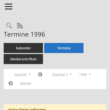
Toggle navigation
Rechercheauswahl
RSS-Feed
Termine 1996
Kalender
Termine
Niederschriften
Quartal
Quartal 2
1996
Aktuell
Keine Daten gefunden.