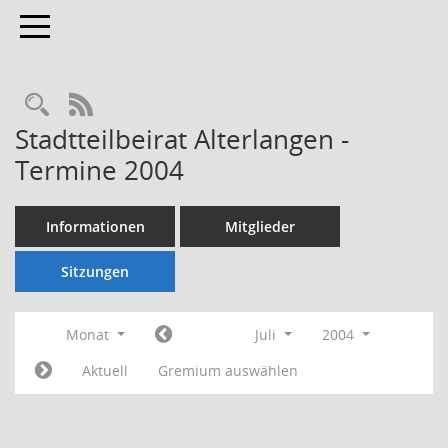
Toggle navigation
Rechercheauswahl
RSS-Feed
Stadtteilbeirat Alterlangen -
Termine 2004
Informationen
Mitglieder
Sitzungen
Monat
Juli
2004
Aktuell
Gremium auswählen