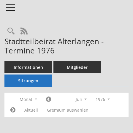
Toggle navigation
Rechercheauswahl
RSS-Feed
Stadtteilbeirat Alterlangen -
Termine 1976
Informationen
Mitglieder
Sitzungen
Monat
Juli
1976
Aktuell
Gremium auswählen