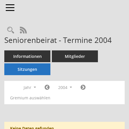
Toggle navigation
Rechercheauswahl
RSS-Feed
Seniorenbeirat - Termine 2004
Informationen
Mitglieder
Sitzungen
Jahr
2004
Gremium auswählen
Keine Daten gefunden.