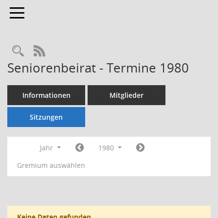
Toggle navigation
Rechercheauswahl
RSS-Feed
Seniorenbeirat - Termine 1980
Informationen
Mitglieder
Sitzungen
Jahr
1980
Gremium auswählen
Keine Daten gefunden.