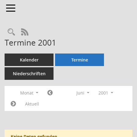
Toggle navigation
Rechercheauswahl
RSS-Feed
Termine 2001
Kalender
Termine
Niederschriften
Monat
Juni
2001
Aktuell
Keine Daten gefunden.