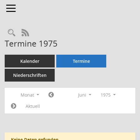
Toggle navigation
Rechercheauswahl
RSS-Feed
Termine 1975
Kalender
Termine
Niederschriften
Monat
Juni
1975
Aktuell
Keine Daten gefunden.