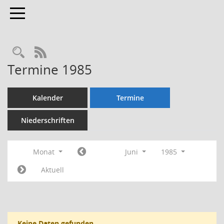
Toggle navigation
Rechercheauswahl
RSS-Feed
Termine 1985
Kalender
Termine
Niederschriften
Monat
Juni
1985
Aktuell
Keine Daten gefunden.