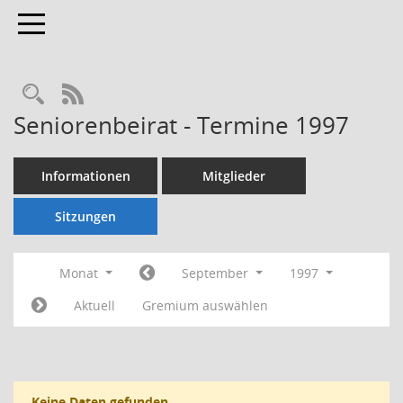
Toggle navigation
Rechercheauswahl
RSS-Feed
Seniorenbeirat - Termine 1997
Informationen
Mitglieder
Sitzungen
Monat
September
1997
Aktuell
Gremium auswählen
Keine Daten gefunden.