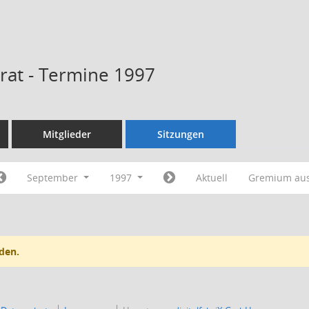
rat - Termine 1997
Mitglieder
Sitzungen
September
1997
Aktuell
Gremium au
den.