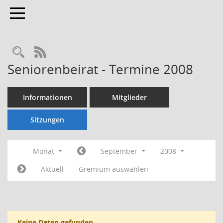
Toggle navigation
Rechercheauswahl
RSS-Feed
Seniorenbeirat - Termine 2008
Informationen
Mitglieder
Sitzungen
Monat
September
2008
Aktuell
Gremium auswählen
Keine Daten gefunden.