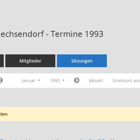
Dechsendorf - Termine 1993
Mitglieder
Sitzungen
Januar
1993
Aktuell
Gremium au
den.