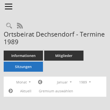
Toggle navigation
Rechercheauswahl
RSS-Feed
Ortsbeirat Dechsendorf - Termine
1989
Informationen
Mitglieder
Sitzungen
Monat
Januar
1989
Aktuell
Gremium auswählen