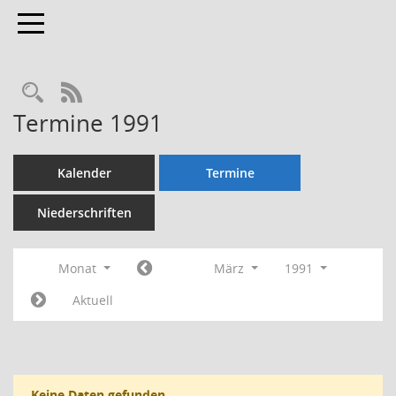
Toggle navigation
Rechercheauswahl
RSS-Feed
Termine 1991
Kalender
Termine
Niederschriften
Monat
März
1991
Aktuell
Keine Daten gefunden.