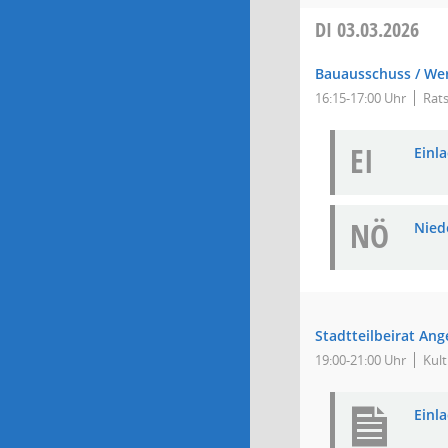
DI
03.03.2026
Bauausschuss / We
16:15-17:00 Uhr
Rats
EI
Einla
NÖ
Niede
Stadtteilbeirat Ang
19:00-21:00 Uhr
Kult
Einl