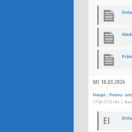
Einl
Nied
Präs
MI
18.03.2026
Haupt-, Finanz- un
17:00-17:15 Uhr
Rats
EI
Einla