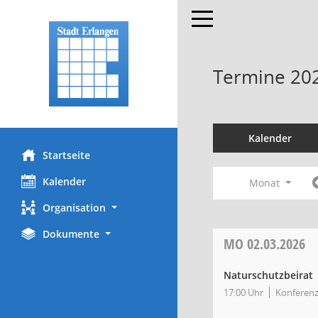
Toggle navigation
Termine 20
Kalender
Startseite
Kalender
Monat
Organisation
Dokumente
MO
02.03.2026
Naturschutzbeirat
17:00 Uhr
Konferen