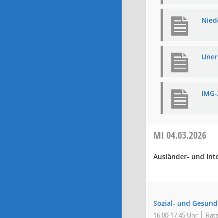
Nied
Uner
IMG-
MI
04.03.2026
Ausländer- und Int
Sozial- und Gesund
16:00-17:45 Uhr
Rats