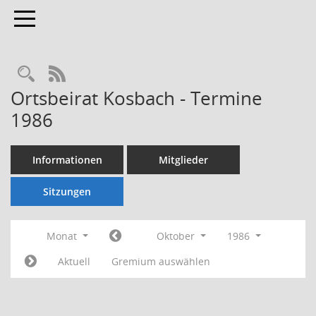
Toggle navigation
Rechercheauswahl
RSS-Feed
Ortsbeirat Kosbach - Termine
1986
Informationen
Mitglieder
Sitzungen
Monat
Oktober
1986
Aktuell
Gremium auswählen