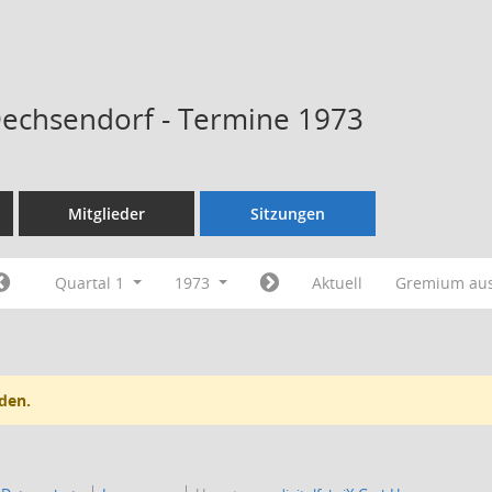
Dechsendorf - Termine 1973
Mitglieder
Sitzungen
Quartal 1
1973
Aktuell
Gremium au
den.