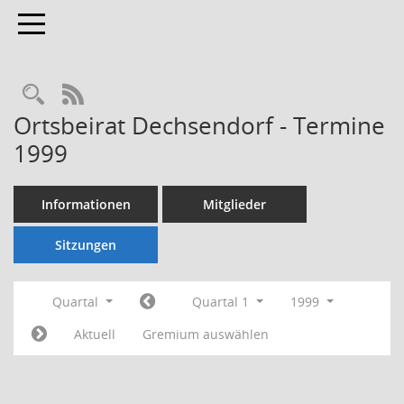
Toggle navigation
Rechercheauswahl
RSS-Feed
Ortsbeirat Dechsendorf - Termine
1999
Informationen
Mitglieder
Sitzungen
Quartal
Quartal 1
1999
Aktuell
Gremium auswählen