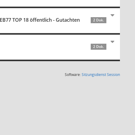
B77 TOP 18 öffentlich - Gutachten
2 Dok.
2 Dok.
(Wird in
Software:
Sitzungsdienst
Session