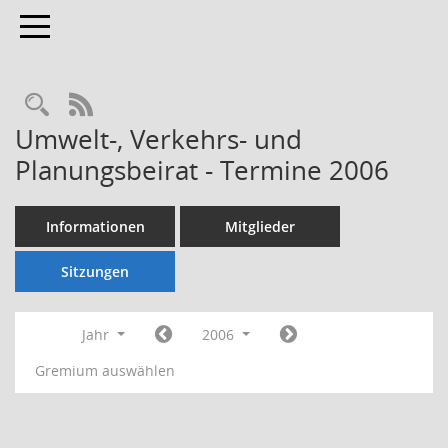
Toggle navigation
Rechercheauswahl
RSS-Feed
Umwelt-, Verkehrs- und
Planungsbeirat - Termine 2006
Informationen
Mitglieder
Sitzungen
Jahr
2006
Gremium auswählen