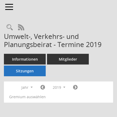
Toggle navigation
Rechercheauswahl
RSS-Feed
Umwelt-, Verkehrs- und
Planungsbeirat - Termine 2019
Informationen
Mitglieder
Sitzungen
Jahr
2019
Gremium auswählen