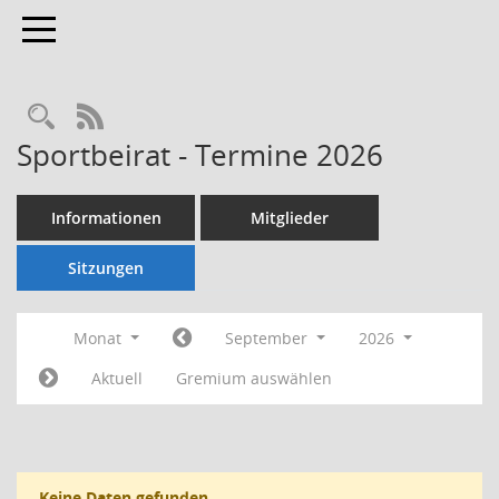
Toggle navigation
Rechercheauswahl
RSS-Feed
Sportbeirat - Termine 2026
Informationen
Mitglieder
Sitzungen
Monat
September
2026
Aktuell
Gremium auswählen
Keine Daten gefunden.